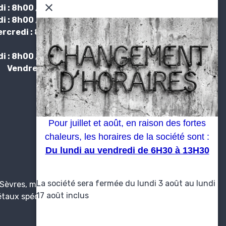
i : 8h00 / 12h00 - 13h30 /17h30
i : 8h00 / 12h00 - 13h30 /17h30
rcredi : 8h00 / 12h00 - 13h30
/17h30
i : 8h00 / 12h00 - 13h30 /17h30
Vendredi : 6h00 / 13h00
Pour juillet et août, en raison des fortes
chaleurs, les horaires de la société sont :
Du lundi au vendredi de 6H30 à 13H30
La société sera fermée du lundi 3 août au lundi
Sèvres, métal, négoce métal, métal
17 août inclus
étaux spéciaux 79, poutrelles Deux-